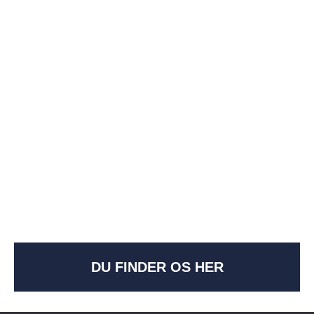
briller hos Unik
Optik
Besøg en af vores butikker og find
netop dét eller de briller i vores
store udvalg, der passer lige præcis
til dig.
DU FINDER OS HER