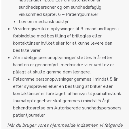
nødvendigt ifølge Lov om autorisation af
sundhedspersoner og om sundhedsfaglig
virksomhed kapitel 6 – Patientjournaler
Lov om medicinsk udstyr
Vi videregiver ikke oplysninger til 3. mand undtagen i
forbindelse med bestilling af brilleglas eller
kontaktlinser hvilket sker for at kunne levere den
bestilte varer.
Almindelige personoplysninger slettes 5 år efter
handlen er gennemført, medmindre vi er ved lov er
pålagt at skulle gemme dem længere.
Følsomme personoplysninger gemmes i mindst 5 år
efter synsprøven eller en bestilling af briller eller
kontaktlinser er foretaget, af hensyn til journalhistorik.
Journaloptegnelser skal gemmes i mindst 5 år jf.
bekendtgørelse om Autoriserede sundhedspersoners
patientjournaler
Når du bruger vores hjemmeside indsamler, vi følgende